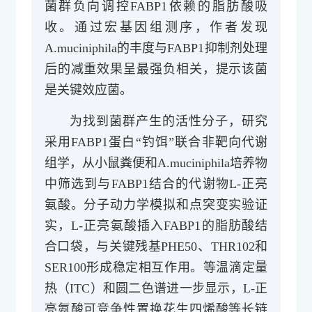
菌群负向调控FABP1依赖的脂肪酸吸
收。通过宏基因组测序，作者发现
A.muciniphila的丰度与FABP1抑制剂处理
后的减重效果呈最强负相关，提示该菌
是关键效应菌。
为找到菌群产生的活性分子，研究
采用FABP1蛋白“钓饵”联合非靶向代谢
组学，从小鼠粪便和A.muciniphila培养物
中筛选到与FABP1结合的代谢物L-正亮
氨酸。分子动力学模拟和点突变实验证
实，L-正亮氨酸插入FABP1的脂肪酸结
合口袋，与关键残基PHE50、THR102和
SER100形成稳定相互作用。等温滴定量
热（ITC）和圆二色谱进一步显示，L-正
亮氨酸可竞争性置换花生四烯酸等长链